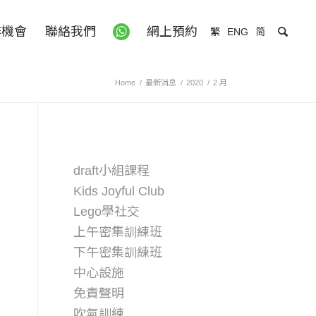
作機會
聯絡我們
網上預約
繁
ENG
简
Home
/
最新消息
/
2020
/
2 月
PAGES
draft小組課程
Kids Joyful Club
Lego學社交
上午密集訓練班
下午密集訓練班
中心設施
免責聲明
吹氣訓練