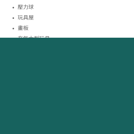
壓力球
玩具屋
畫板
充氣大型玩具
玩具診所
我們的服務
小組課程