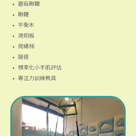
蘑菇鞦韆
鞦韆
平衡木
滑翔板
爬繩梯
隧道
標準化小手肌評估
專注力訓練教具