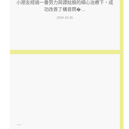
小朋友經過一番努力與譚姑娘的細心治療下，成
功改善了構音問�…
2024-10-25
學生芯芯給譚姑娘的感謝卡！
學生芯芯給譚姑娘的感謝卡！
…