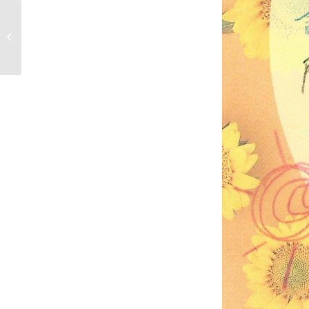
信信多謝言語治療師，
經過9個月的訓練，小朋
友現在社交和言語有明
顯進步！Thank...