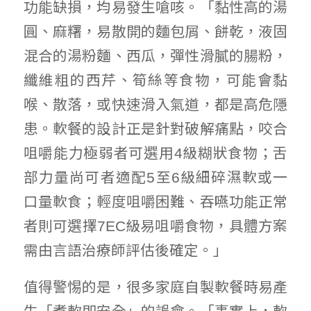
功能缺損，均易發生嗆咳。「黏性高的湯
圓、麻糬，易散開的麵包屑、餅乾，液固
混合的湯粉麵、西瓜，彈性滑膩的腸粉，
纖維粗的西芹、筍絲等食物，可能會黏
喉、散落，或快速滑入氣道，都是高危隱
患。軟餐的設計正是針對破解痛點，咬合
咀嚼能力極弱者可選用4級糊狀食物；舌
部力量尚可者適配5至6級細碎濕軟或一
口量軟食；輕度咀嚼困難、吞嚥功能正常
者則可選擇7EC級易咀嚼食物，具體方案
需由言語治療師評估後確定。」
值得警惕的是，很多家庭自製軟餐時易產