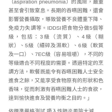
（aspiration pneumonia）的風險，嚴重
甚至會引致窒息。長期的吞嚥困難，還會
影響營養攝取，導致營養不良體重下降、
免疫力失調等。IDDSI把食物分做5個等
級，包括：3級（流質）、4級（糊
狀）、5級（細碎及濕軟）、6級（軟質
及一口）、7EC級（容易咀嚼），不同的
等級適合不同程度的需要。透過特定的烹
調方法，軟餐既能令有吞嚥困難人士安全
進食之餘，又能享受食物原有的形狀和色
香味，從而刺激有吞嚥困難人士的食欲，
達到愉快進食及營養均衡之目的。」
依標準嚴格測試 吸入性肺炎風險大減