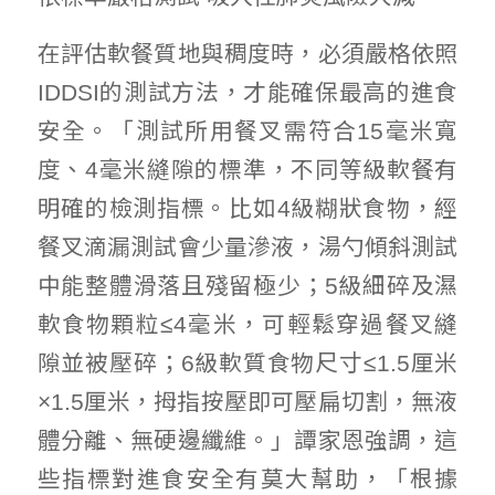
在評估軟餐質地與稠度時，必須嚴格依照
IDDSI的測試方法，才能確保最高的進食
安全。「測試所用餐叉需符合15毫米寬
度、4毫米縫隙的標準，不同等級軟餐有
明確的檢測指標。比如4級糊狀食物，經
餐叉滴漏測試會少量滲液，湯勺傾斜測試
中能整體滑落且殘留極少；5級細碎及濕
軟食物顆粒≤4毫米，可輕鬆穿過餐叉縫
隙並被壓碎；6級軟質食物尺寸≤1.5厘米
×1.5厘米，拇指按壓即可壓扁切割，無液
體分離、無硬邊纖維。」譚家恩強調，這
些指標對進食安全有莫大幫助，「根據