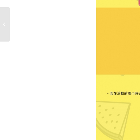
來自晉熙家長的聖誕卡