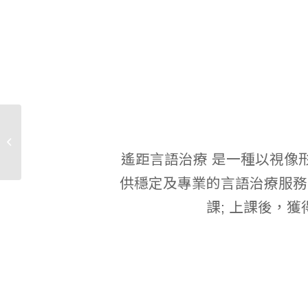
多謝言語治療師！小朋
友現在變得有自信！為
他上幼稚園...
遙距言語治療 是一種以視像
供穩定及專業的言語治療服務。
課; 上課後，